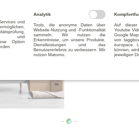
Wer sein Zuhause barrieref
die Förderung
Altersgerec
Analytik
Kompfortfu
 Services und
Maßnahmen wie bodengleic
Tools, die anonyme Daten über
Auf dieser
glichen,
Website-Nutzung und -Funktionalität
Youtube Vid
tätsprüfung,
Einbruchschutz – zinsgünst
sammeln. Wir nutzen die
Google Maps
ität und
Erkenntnisse, um unsere Produkte,
von taggbo
Diese Option
Dienstleistungen und das
europace. 
erden.
Benutzererlebnis zu verbessern. Wir
können, wird
nutzen Matomo.
jeweiligen Dr
BEITRAG
LESEN