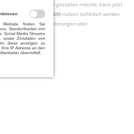
rei oder einbruchssicher gestalten möchte, kann jetzt
ht Umbauen – Kredit (159)
nutzen. Gefördert werden
nktionen
he Duschen, Türverbreiterungen oder
 Website finden Sie
eos, Standortkarten von
ig und flexibel.
, Social Media Streams
x sowie Zinsdaten von
Um diese anzeigen zu
 Ihre IP Adresse an den
ittanbieter übermittelt.