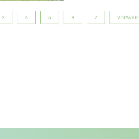
3
4
5
6
7
VORWÄR