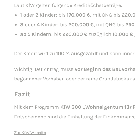
Laut KfW gelten folgende Kredithöchstbeträge:
1 oder 2 Kinder:
bis
170.000 €
, mit QNG bis
220.
3 oder 4 Kinder:
bis
200.000 €
, mit QNG bis
250
ab 5 Kindern:
bis
220.000 €
zuzüglich
10.000 €
Der Kredit wird zu
100 % ausgezahlt
und kann inner
Wichtig: Der Antrag muss
vor Beginn des Bauvorha
begonnener Vorhaben oder der reine Grundstückskauf
Fazit
Mit dem Programm
KfW 300 „Wohneigentum für F
Entscheidend sind die Einhaltung der Einkommensgr
Zur KfW Website