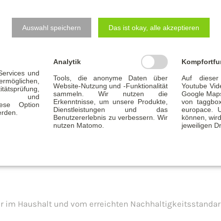
bestimmte Einkommensgrenzen nicht überschreitet
Auswahl speichern
Das ist okay, alle akzeptieren
zen
Analytik
Kompfortfu
s Haus?
 Services und
Tools, die anonyme Daten über
Auf dieser
glichen,
Website-Nutzung und -Funktionalität
Youtube Vid
tätsprüfung,
Neubauten.
sammeln. Wir nutzen die
Google Maps
ität und
Erkenntnisse, um unsere Produkte,
von taggbo
Diese Option
Dienstleistungen und das
europace. 
erden.
mafreundliches Wohngebäude“ (Effizienzhaus 40)
erfüll
Benutzererlebnis zu verbessern. Wir
können, wird
nutzen Matomo.
jeweiligen Dr
 Gebäude (QNG)
erreicht, ist ein höherer Kreditbetrag mögl
er im Haushalt und vom erreichten Nachhaltigkeitsstandar