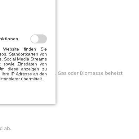
nktionen
 Website finden Sie
eos, Standortkarten von
, Social Media Streams
x sowie Zinsdaten von
Um diese anzeigen zu
en und darf nicht mit Öl, Gas oder Biomasse beheizt
 Ihre IP Adresse an den
ittanbieter übermittelt.
ich.
d ab.