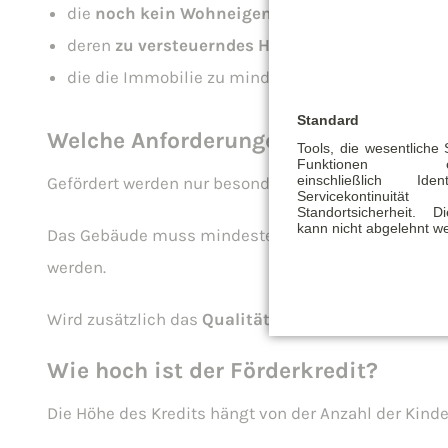
die
noch kein Wohneigentum besitzen
deren
zu versteuerndes Haushaltseinkommen 
die die Immobilie zu mindestens 50 % selbst nut
Standard
Welche Anforderungen gelten für da
Tools, die wesentliche
Funktionen ermö
einschließlich Identi
Gefördert werden nur besonders energieeffiziente 
Servicekontinu
Standortsicherheit. 
kann nicht abgelehnt w
Das Gebäude muss mindestens den Standard
„Kli
werden.
Wird zusätzlich das
Qualitätssiegel Nachhaltiges
Wie hoch ist der Förderkredit?
Die Höhe des Kredits hängt von der Anzahl der Kind