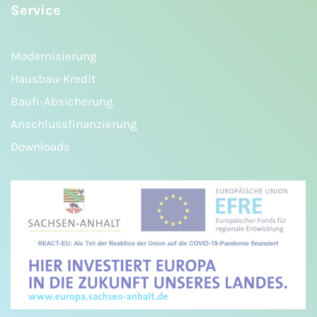
Service
Modernisierung
Hausbau-Kredit
Baufi-Absicherung
Anschlussfinanzierung
Downloads