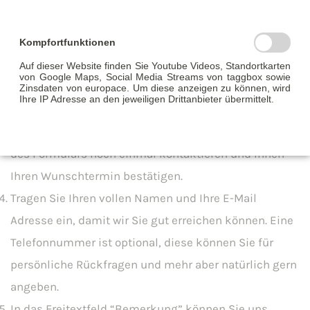
Beratung wünschen.
(Neubau, Ratenkredite, Kauf
und Modernisierung, Anschlussfinanzierung)
Kompfortfunktionen
Wählen Sie nun Ihren verfügbaren
Wunschberater
Auf dieser Website finden Sie Youtube Videos, Standortkarten
von Google Maps, Social Media Streams von taggbox sowie
aus.
Zinsdaten von europace. Um diese anzeigen zu können, wird
Ihre IP Adresse an den jeweiligen Drittanbieter übermittelt.
Anschließend geben Sie nun Ihre
Wunschzeit am
Wunschtag
an, wir werden Sie nach dem Abschicken
des Formulars noch einmal kontaktieren und Ihnen
Ihren Wunschtermin bestätigen.
Tragen Sie Ihren vollen Namen und Ihre E-Mail
Adresse ein, damit wir Sie gut erreichen können. Eine
Telefonnummer ist optional, diese können Sie für
persönliche Rückfragen und mehr aber natürlich gern
angeben.
In das Freitextfeld “Bemerkung” können Sie uns