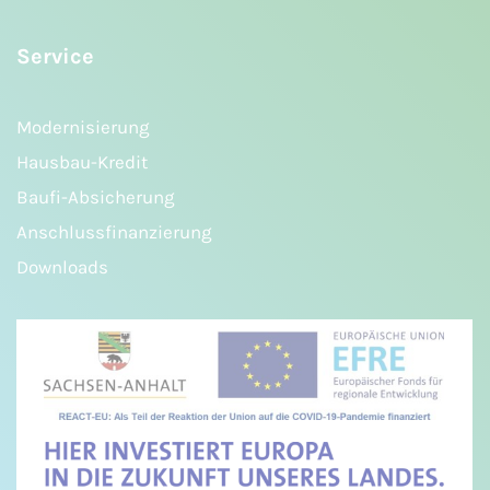
Service
Modernisierung
Hausbau-Kredit
Baufi-Absicherung
Anschlussfinanzierung
Downloads