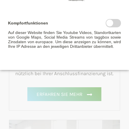
Kompfortfunktionen
Auf dieser Website finden Sie Youtube Videos, Standortkarten
Was genau ist ein Tilgungsplan?
von Google Maps, Social Media Streams von taggbox sowie
Zinsdaten von europace. Um diese anzeigen zu können, wird
Ihre IP Adresse an den jeweiligen Drittanbieter übermittelt.
Wir geben Ihnen einen Überblick was ein
Tilgungsplan beinhaltet und warum er sehr
nützlich bei Ihrer Anschlussfinanzierung ist.
ERFAHREN SIE MEHR