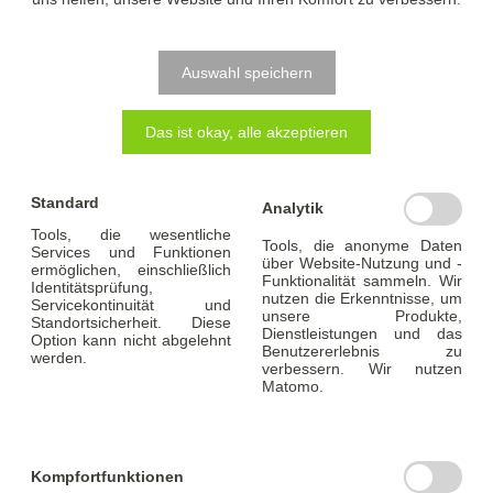
Auswahl speichern
Das ist okay, alle akzeptieren
Standard
Checkliste - Kauf eines Einfamilienhauses
Analytik
Tools, die wesentliche
Tools, die anonyme Daten
Services und Funktionen
über Website-Nutzung und -
ermöglichen, einschließlich
Funktionalität sammeln. Wir
PDF DOWNLOADEN
Identitätsprüfung,
nutzen die Erkenntnisse, um
Servicekontinuität und
unsere Produkte,
Standortsicherheit. Diese
Dienstleistungen und das
Option kann nicht abgelehnt
Benutzererlebnis zu
werden.
verbessern. Wir nutzen
Matomo.
Kompfortfunktionen