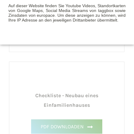
Checkliste - Kauf eines
Auf dieser Website finden Sie Youtube Videos, Standortkarten
von Google Maps, Social Media Streams von taggbox sowie
Mehrfamilienhauses
Zinsdaten von europace. Um diese anzeigen zu können, wird
Ihre IP Adresse an den jeweiligen Drittanbieter übermittelt.
PDF DOWNLOADEN
Checkliste - Neubau eines
Einfamilienhauses
PDF DOWNLOADEN