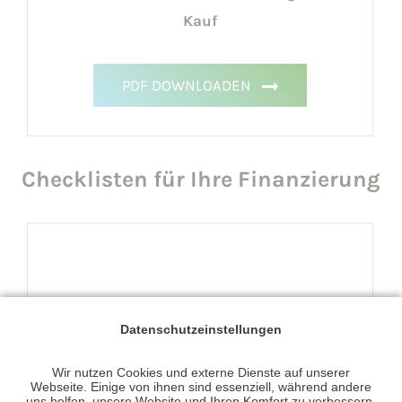
Kauf
PDF DOWNLOADEN
Checklisten für Ihre Finanzierung
Checkliste - Kauf einer Eigentumswohnung
Datenschutzeinstellungen
Wir nutzen Cookies und externe Dienste auf unserer
Webseite. Einige von ihnen sind essenziell, während andere
PDF DOWNLOADEN
uns helfen, unsere Website und Ihren Komfort zu verbessern.