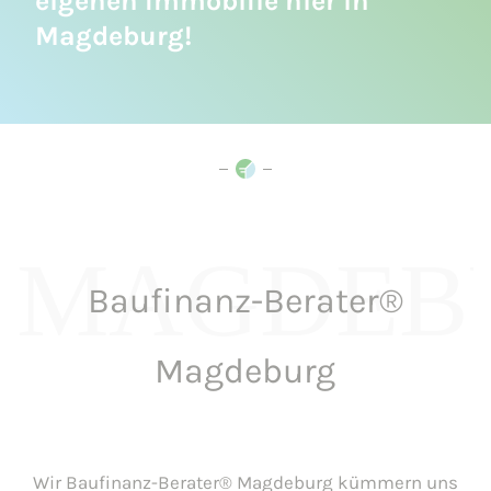
eigenen Immobilie hier in
Magdeburg!
MAGDEB
Baufinanz-Berater®
Magdeburg
Wir Baufinanz-Berater® Magdeburg kümmern uns