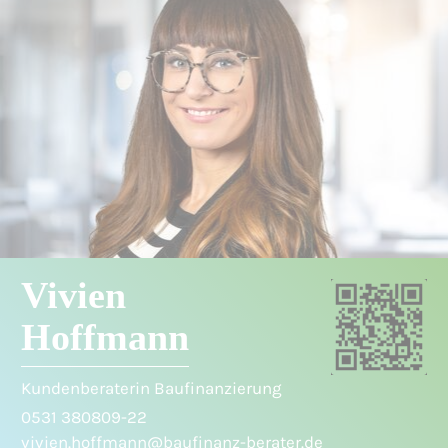
Vivien
Hoffmann
Kundenberaterin Baufinanzierung
0531 380809-22
vivien.hoffmann@baufinanz-berater.de