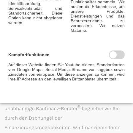
Funktionalität sammeln. Wir
Identitätsprüfung,
nutzen die Erkenntnisse, um
Servicekontinuität und
unsere Produkte,
Standortsicherheit. Diese
Dienstleistungen und das
Option kann nicht abgelehnt
Benutzererlebnis zu
werden.
verbessern. Wir nutzen
Matomo.
Wir geben Ihren Traum vom Eigenheim
Kompfortfunktionen
in Magdeburg ein zu Hause.
Auf dieser Website finden Sie Youtube Videos, Standortkarten
Mit Ihrem passenden Immobilienkredit
von Google Maps, Social Media Streams von taggbox sowie
Zinsdaten von europace. Um diese anzeigen zu können, wird
Ihre IP Adresse an den jeweiligen Drittanbieter übermittelt.
®
Die Baufinanz-Berater
Magdeburg sind spezialisiert
auf eine verlässliche Immobilienfinanzierung. Als
®
unabhängige Baufinanz-Berater
begleiten wir Sie
durch den Dschungel der
Finanzierungsmöglichkeiten. Wir finanzieren Ihren