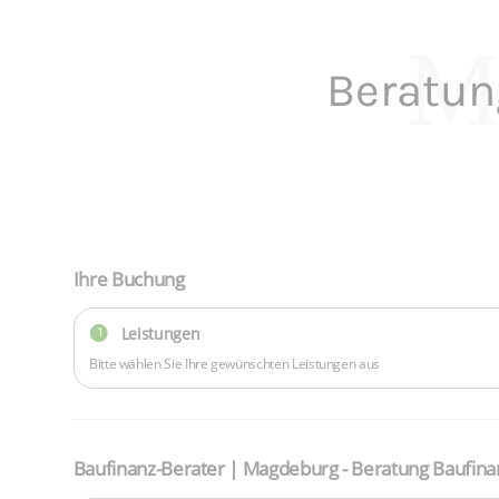
M
Beratun