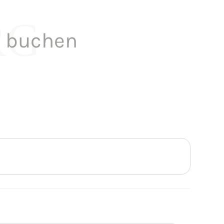
RG
g buchen