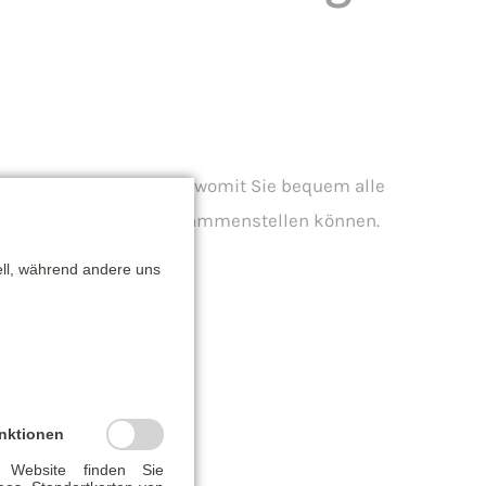
iste zusammengestellt womit Sie bequem alle
hre Baufinanzierung zusammenstellen können.
ell, während andere uns
em:
kosten
nktionen
 Website finden Sie