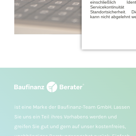
einschließlich Identi
Servicekontinu
Standortsicherheit. 
kann nicht abgelehnt w
ist eine Marke der Baufinanz-Team GmbH. Lassen
Sie uns ein Teil ihres Vorhabens werden und
greifen Sie gut und gern auf unser kostenfreies,