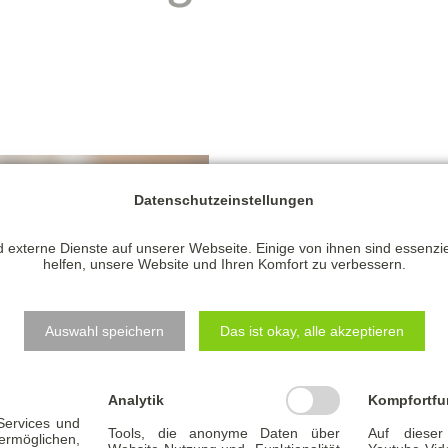
Wir haben Ihnen eine Checkl
Datenschutzeinstellungen
benötigten Unterlagen für I
 externe Dienste auf unserer Webseite. Einige von ihnen sind essenzi
Benötigt werden unter ander
helfen, unsere Website und Ihren Komfort zu verbessern.
Einnahmen
Ausgaben
Auswahl speichern
Das ist okay, alle akzeptieren
Kaufpreis inkl. Kaufneben
Modernisierungskosten
Analytik
Kompfortfu
Objektunterlagen
 Services und
Tools, die anonyme Daten über
Auf dieser
glichen,
Fotos