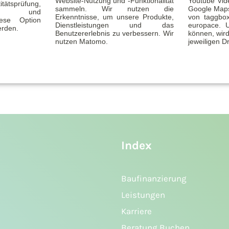
Website-Nutzung und -Funktionalität
Youtube Vid
tätsprüfung,
sammeln. Wir nutzen die
Google Maps
ität und
Legitimation
Erkenntnisse, um unsere Produkte,
von taggbo
Diese Option
Dienstleistungen und das
europace. 
erden.
Benutzererlebnis zu verbessern. Wir
können, wird
nutzen Matomo.
jeweiligen Dr
Unsere Checklisten im Detail
Index
Baufinanzierung
Leistungen
Karriere
Beratung Buchen