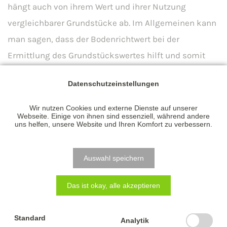
hängt auch von ihrem Wert und ihrer Nutzung
vergleichbarer Grundstücke ab. Im Allgemeinen kann
man sagen, dass der Bodenrichtwert bei der
Ermittlung des Grundstückswertes hilft und somit
den Immobilienmarkt transparenter macht. Der
Datenschutzeinstellungen
Bodenrichtwert wird alle zwei Jahre ermittelt. Die
aktuellen Bodenrichtwerte sind zum Stichtag 31.
Wir nutzen Cookies und externe Dienste auf unserer
Webseite. Einige von ihnen sind essenziell, während andere
Dezember 2020 ermittelt worden. In Sachsen-Anhalt
uns helfen, unsere Website und Ihren Komfort zu verbessern.
stieg der Bodenrichtwert im Vergleich zu 2018 um
satte 50%. Wie Sie aber dennoch ein passendes
Auswahl speichern
Grundstück finanzieren kannst oder Sie noch einige
Fragen zum Thema haben, können Dir Deine
Das ist okay, alle akzeptieren
Baufinanz-Berater mitteilen. Das sind Profis an Ihrer
Seite.
Standard
Analytik