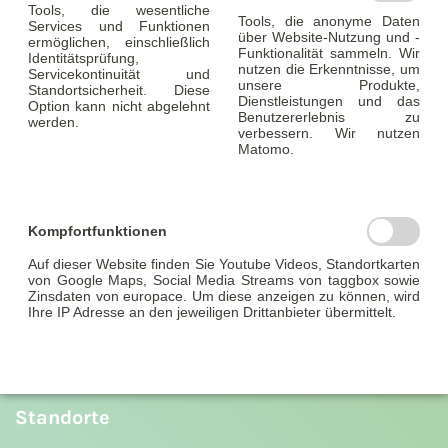
Tools, die wesentliche
Tools, die anonyme Daten
Services und Funktionen
Wir sind sehr gespannt in welche Gegend es Sie zieht.
über Website-Nutzung und -
ermöglichen, einschließlich
Funktionalität sammeln. Wir
Identitätsprüfung,
nutzen die Erkenntnisse, um
Servicekontinuität und
unsere Produkte,
Standortsicherheit. Diese
Dienstleistungen und das
Option kann nicht abgelehnt
Benutzererlebnis zu
werden.
verbessern. Wir nutzen
Matomo.
ist eine Marke der Baufinanz-Team GmbH. Lassen Sie
Kompfortfunktionen
uns ein Teil ihres Vorhabens werden und greifen Sie
Auf dieser Website finden Sie Youtube Videos, Standortkarten
von Google Maps, Social Media Streams von taggbox sowie
gut und gern auf unser kostenfreies, unabhängiges
Zinsdaten von europace. Um diese anzeigen zu können, wird
Ihre IP Adresse an den jeweiligen Drittanbieter übermittelt.
Beratungsangebot zurück. Einfach. Unschlagbar.
Hausgemacht.
Standorte