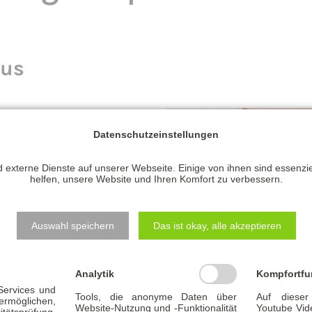
aus
h einer eigenen Immobilie.
Datenschutzeinstellungen
es nahe lieber gleich in das
Eigenkapital nennt man
 externe Dienste auf unserer Webseite. Einige von ihnen sind essenzi
helfen, unsere Website und Ihren Komfort zu verbessern.
hre finanziellen Reserven für
Auswahl speichern
Das ist okay, alle akzeptieren
e Beine zu stellen, benötigen
Auch die Höhe und das
Analytik
Kompfortfu
 Sie über einen Beamtenstatus
 Services und
Tools, die anonyme Daten über
Auf dieser
glichen,
Website-Nutzung und -Funktionalität
Youtube Vid
en Sie gute Voraussetzungen für