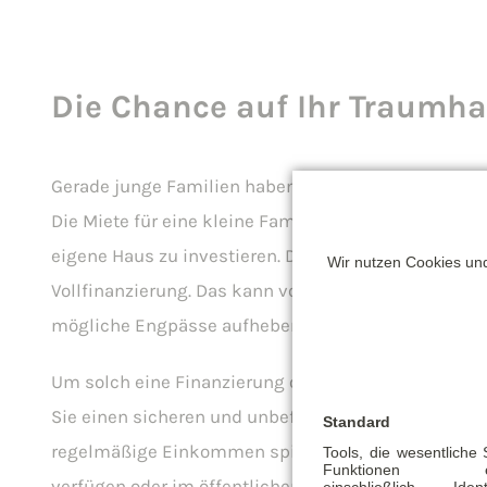
Die Chance auf Ihr Traumh
Gerade junge Familien haben den Riesenwunsch nac
Die Miete für eine kleine Familie ist teuer, da liegt 
eigene Haus zu investieren. Die Finanzierung ohne 
Wir nutzen Cookies und
Vollfinanzierung. Das kann von Vorteil sein, da Sie I
mögliche Engpässe aufheben können.
Um solch eine Finanzierung ohne Eigenkaptal auf di
Sie einen sicheren und unbefristeten Arbeitsplatz. 
Standard
regelmäßige Einkommen spielen eine Rolle. Sollten
Tools, die wesentliche
Funktionen ermö
verfügen oder im öffentlichen Dienst arbeiten, hab