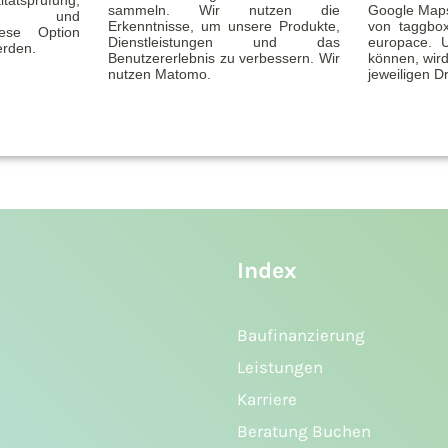
tätsprüfung,
sammeln. Wir nutzen die
Google Maps
ität und
Erkenntnisse, um unsere Produkte,
von taggbo
 aber jede Bank ihre eigenen
Diese Option
Dienstleistungen und das
europace. 
erden.
Benutzererlebnis zu verbessern. Wir
können, wird
chts ist unmöglich!
nutzen Matomo.
jeweiligen Dr
Index
Baufinanzierung
Leistungen
Karriere
Beratung Buchen