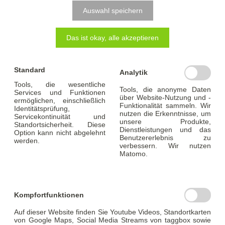
Klimafreundliches Wohngebäude (Effizienzhaus
Auswahl speichern
40):
Hier gilt der strengere EH40-Standard – ebenfalls
Das ist okay, alle akzeptieren
ohne fossile Heizung.
Effizienzhaus 40 mit QNG-Zertifikat:
Zusätzlich
Standard
Analytik
zum EH40-Standard ist ein Nachhaltigkeitszertifikat
Tools, die wesentliche
Tools, die anonyme Daten
(QNG-PLUS oder QNG-PREMIUM) erforderlich.
Services und Funktionen
über Website-Nutzung und -
ermöglichen, einschließlich
Funktionalität sammeln. Wir
Identitätsprüfung,
nutzen die Erkenntnisse, um
Servicekontinuität und
Eine Beheizung mit Öl, Gas oder Biomasse ist
unsere Produkte,
Standortsicherheit. Diese
Dienstleistungen und das
Option kann nicht abgelehnt
ausgeschlossen.
Benutzererlebnis zu
werden.
verbessern. Wir nutzen
Matomo.
Wie hoch ist der Förderkredit?
Die KfW stellt bis zu 150.000 Euro pro Wohneinheit als
Kredit zur Verfügung.
Kompfortfunktionen
Laufzeit: bis zu 35 Jahre
Auf dieser Website finden Sie Youtube Videos, Standortkarten
von Google Maps, Social Media Streams von taggbox sowie
Zinsbindung: bis zu 10 Jahre