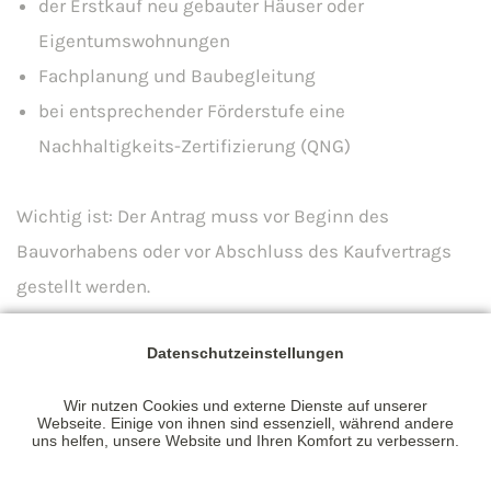
der Erstkauf neu gebauter Häuser oder
Eigentumswohnungen
Fachplanung und Baubegleitung
bei entsprechender Förderstufe eine
Nachhaltigkeits-Zertifizierung (QNG)
Wichtig ist: Der Antrag muss vor Beginn des
Bauvorhabens oder vor Abschluss des Kaufvertrags
gestellt werden.
Welche Anforderungen gelten?
Datenschutzeinstellungen
Die Förderung unterscheidet drei Varianten:
Wir nutzen Cookies und externe Dienste auf unserer
Webseite. Einige von ihnen sind essenziell, während andere
uns helfen, unsere Website und Ihren Komfort zu verbessern.
Effizienzhaus 55:
Das Gebäude erfüllt den EH55-
Standard und wird nicht mit Öl oder Gas beheizt.