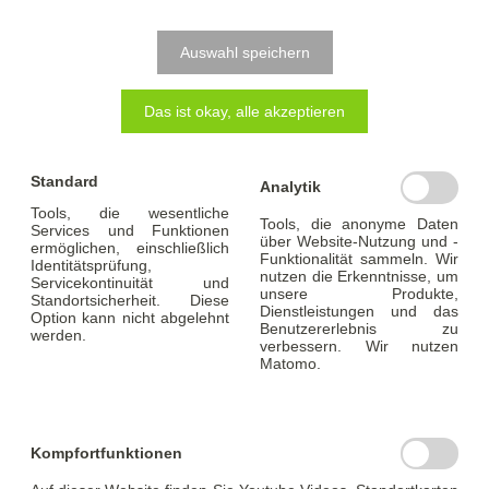
Maklergebühr, ca. 3 % - 7 % des Kaufpreises
Auswahl speichern
Diese Provision für die Leistung eines Maklers ist
Das ist okay, alle akzeptieren
nicht gebunden und somit frei vereinbar zwischen
Kunde und Makler
Standard
Analytik
Tools, die wesentliche
Tools, die anonyme Daten
Kaufnebenkosten gesamt: ca. 8% - 15%
Services und Funktionen
über Website-Nutzung und -
ermöglichen, einschließlich
Funktionalität sammeln. Wir
Identitätsprüfung,
nutzen die Erkenntnisse, um
Servicekontinuität und
unsere Produkte,
Standortsicherheit. Diese
Dienstleistungen und das
Option kann nicht abgelehnt
Benutzererlebnis zu
Die Höhe der Kaufnebenkosten wird also von
werden.
verbessern. Wir nutzen
Matomo.
verschiedenen Faktoren beeinflusst. Sie variiert je
nachdem, ob Sie kaufen oder bauen möchten, nach
Kaufpreis und nach dem jeweiligen Bundesland.
Kompfortfunktionen