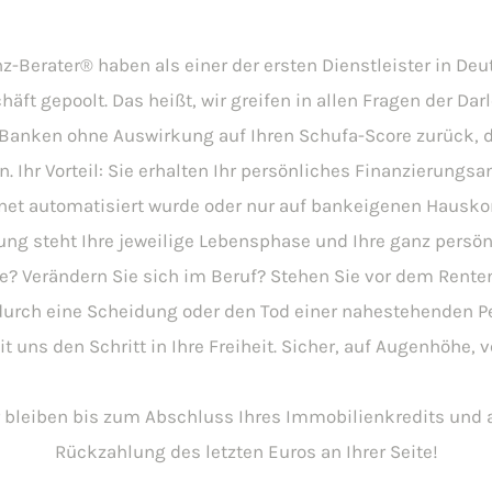
z-Berater® haben als einer der ersten Dienstleister in De
äft gepoolt. Das heißt, wir greifen in allen Fragen der Da
 Banken ohne Auswirkung auf Ihren Schufa-Score zurück, di
n. Ihr Vorteil: Sie erhalten Ihr persönliches Finanzierungs
rnet automatisiert wurde oder nur auf bankeigenen Hauskon
ng steht Ihre jeweilige Lebensphase und Ihre ganz persö
e? Verändern Sie sich im Beruf? Stehen Sie vor dem Renten
 durch eine Scheidung oder den Tod einer nahestehenden P
 uns den Schritt in Ihre Freiheit. Sicher, auf Augenhöhe, v
r bleiben bis zum Abschluss Ihres Immobilienkredits und 
Rückzahlung des letzten Euros an Ihrer Seite!