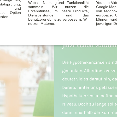
Website-Nutzung und -Funktionalität
Youtube Vid
tätsprüfung,
sammeln. Wir nutzen die
Google Maps
ität und
Erkenntnisse, um unsere Produkte,
von taggbo
Diese Option
Dienstleistungen und das
europace. 
erden.
Benutzererlebnis zu verbessern. Wir
können, wird
nutzen Matomo.
jeweiligen Dr
Steigende Bauzinsen
jetzt schon vorüber
Die Hypothekenzinsen sind
gesunken. Allerdings verze
deutet vieles darauf hin, d
bereits hinter uns gelassen
Hypothekenzinsen befinden
Niveau. Doch zu lange soll
denn innerhalb der kommen