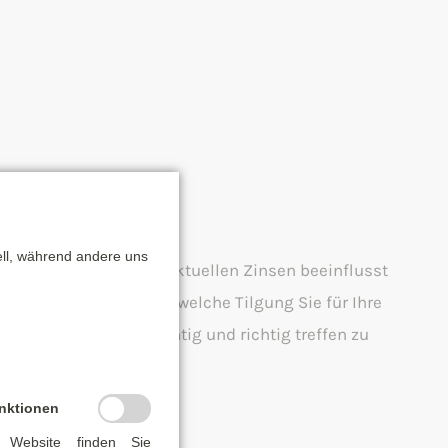
nsen finden
ell, während andere uns
. Denn: Die Höhe der aktuellen Zinsen beeinflusst
 Sollzinsbindung und welche Tilgung Sie für Ihre
Entscheidungen umsichtig und richtig treffen zu
nktionen
 Website finden Sie