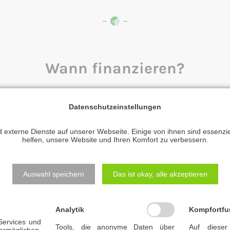
Wann finanzieren?
gen Zeitpunkt für niedrige Hypothekenzi
Datenschutzeinstellungen
 externe Dienste auf unserer Webseite. Einige von ihnen sind essenzi
 umfangreichen Marktkenntnisse durch den Zins-Dschungel
helfen, unsere Website und Ihren Komfort zu verbessern.
er Baufinanzierung getroffen werden müssen. Etwa, welche
t zeigt den langfristigen Trend bei der Entwicklung, um 
Auswahl speichern
Das ist okay, alle akzeptieren
können.
Analytik
Kompfortfu
 Services und
Tools, die anonyme Daten über
Auf dieser
glichen,