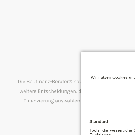
Den richti
Wir nutzen Cookies und
Die Baufinanz-Berater® navigieren Sie Dank ihrer
weitere Entscheidungen, die vor dem Abschluss d
Finanzierung auswählen können. Unser Zins-Char
Standard
Tools, die wesentliche
Funktionen ermö